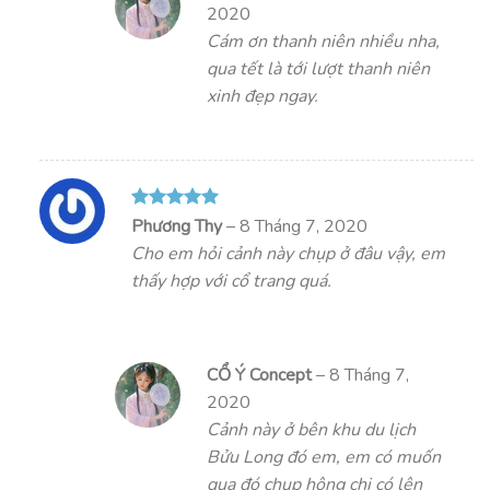
2020
Cám ơn thanh niên nhiều nha,
qua tết là tới lượt thanh niên
xinh đẹp ngay.
Được xếp
Phương Thy
–
8 Tháng 7, 2020
hạng
5
5
Cho em hỏi cảnh này chụp ở đâu vậy, em
sao
thấy hợp với cổ trang quá.
CỔ Ý Concept
–
8 Tháng 7,
2020
Cảnh này ở bên khu du lịch
Bửu Long đó em, em có muốn
qua đó chụp hông chị có lên