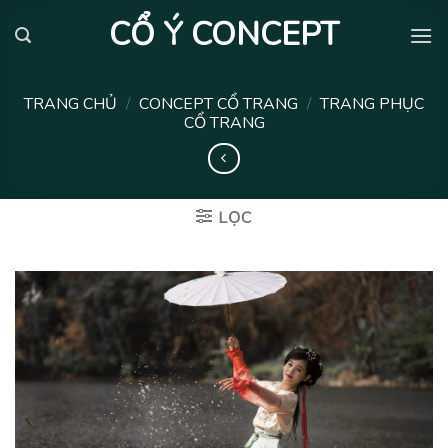
Skip
CỔ Ý CONCEPT
to
content
TRANG CHỦ
/
CONCEPT CỔ TRANG
/
TRANG PHỤC
CỔ TRANG
LỌC