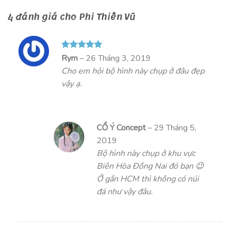
4 đánh giá cho
Phi Thiên Vũ
Được xếp
Rym
–
26 Tháng 3, 2019
hạng
5
5
Cho em hỏi bộ hình này chụp ở đâu đẹp
sao
vậy ạ.
CỔ Ý Concept
–
29 Tháng 5,
2019
Bộ hình này chụp ở khu vực
Biên Hòa Đồng Nai đó bạn 😉
Ở gần HCM thì không có núi
đá như vậy đâu.