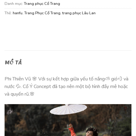
Danh mục:
Trang phục Cổ Trang
Thẻ:
hanfu
,
Trang Phục Cổ Trang
,
trang phục Lâu Lan
MÔ TẢ
Phi Thiên Vũ 🌸 Với sự kết hợp giữa yếu tố nắng⛅️ gió💨 và
nước 💦. Cổ Ý Concept đã tạo nên một bộ hình đầy mê hoặc
và quyến rũ.🌸