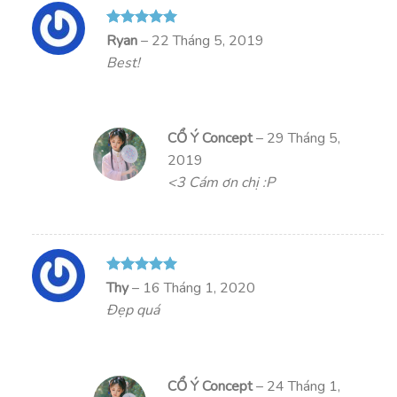
Được xếp
Ryan
–
22 Tháng 5, 2019
hạng
5
5
Best!
sao
CỔ Ý Concept
–
29 Tháng 5,
2019
<3 Cám ơn chị :P
Được xếp
Thy
–
16 Tháng 1, 2020
hạng
5
5
Đẹp quá
sao
CỔ Ý Concept
–
24 Tháng 1,