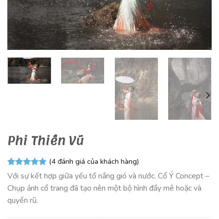
Phi Thiên Vũ
(
4
đánh giá của khách hàng)
5.00
4
trên 5
Với sự kết hợp giữa yếu tố nắng gió và nước. Cổ Ý Concept –
dựa trên
Chụp ảnh cổ trang đã tạo nên một bộ hình đầy mê hoặc và
đánh giá
quyến rũ.