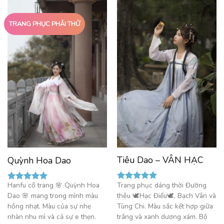
TRANG PHỤC PHẢI THỬ
Tiêu Dao – VÂN HẠC
Quỳnh Hoa Dao
Trang phục dáng thời Đường
Hanfu cổ trang 🌸 Quỳnh Hoa
Được xếp
Được xếp
thêu 🕊️Hạc Điểu🕊️, Bạch Vân và
Dao 🌸 mang trong mình màu
hạng
5.00
hạng
5.00
5 sao
5 sao
Tùng Chi. Màu sắc kết hợp giữa
hồng nhạt. Màu của sự nhẹ
trắng và xanh dương xám. Bộ
nhàn nhu mì và cả sự e thẹn.