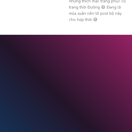
nhưng thích mặc trang phục cổ
trang thời Đường 😄 Đang là
mùa xuân nên tớ post bộ này
cho hợp thời 😅