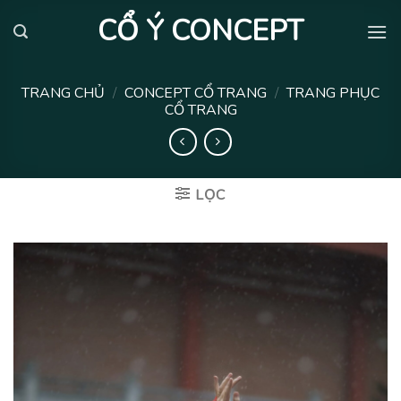
Skip
CỔ Ý CONCEPT
to
content
TRANG CHỦ
/
CONCEPT CỔ TRANG
/
TRANG PHỤC
CỔ TRANG
LỌC