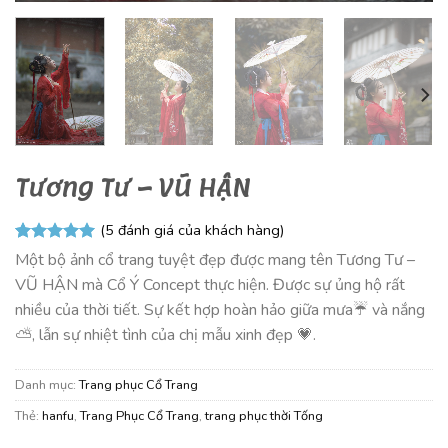
Tương Tư – VŨ HẬN
(
5
đánh giá của khách hàng)
5.00
5
trên 5
Một bộ ảnh cổ trang tuyệt đẹp được mang tên Tương Tư –
dựa trên
VŨ HẬN mà Cổ Ý Concept thực hiện. Được sự ủng hộ rất
đánh giá
nhiều của thời tiết. Sự kết hợp hoàn hảo giữa mưa☔️ và nắng
⛅️, lẫn sự nhiệt tình của chị mẫu xinh đẹp 💗.
Danh mục:
Trang phục Cổ Trang
Thẻ:
hanfu
,
Trang Phục Cổ Trang
,
trang phục thời Tống