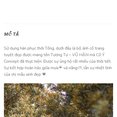
MÔ TẢ
Sử dụng hán phục thời Tống, dưới đây là bộ ảnh cổ trang
tuyệt đẹp được mang tên Tương Tư – VŨ HẬN mà Cổ Ý
Concept đã thực hiện. Được sự ủng hộ rất nhiều của thời tiết.
Sự kết hợp hoàn hảo giữa mưa☔️ và nắng⛅️, lẫn sự nhiệt tình
của chị mẫu xinh đẹp 💗.