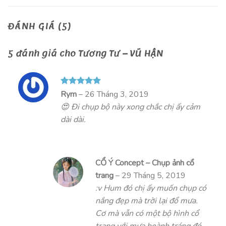
ĐÁNH GIÁ (5)
5 đánh giá cho
Tương Tư – VŨ HẬN
Được xếp
Rym
–
26 Tháng 3, 2019
hạng
5
5
😍 Đi chụp bộ này xong chắc chị ấy cảm
sao
dài dài.
CỔ Ý Concept – Chụp ảnh cổ
trang
–
29 Tháng 5, 2019
:v Hum đó chị ấy muốn chụp có
nắng đẹp mà trời lại đổ mưa.
Cơ mà vẫn có một bộ hình cổ