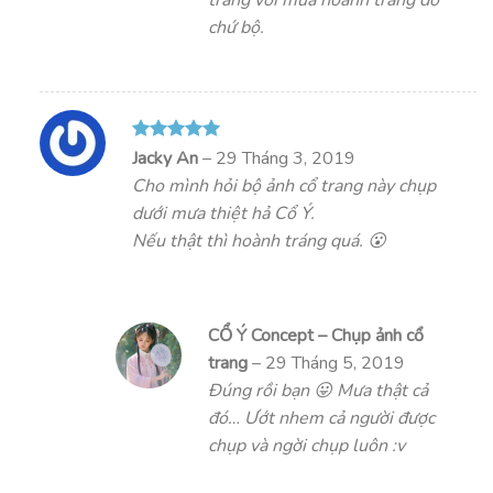
trang với mưa hoành tráng đó
chứ bộ.
Được xếp
Jacky An
–
29 Tháng 3, 2019
hạng
5
5
Cho mình hỏi bộ ảnh cổ trang này chụp
sao
dưới mưa thiệt hả Cổ Ý.
Nếu thật thì hoành tráng quá. 😮
CỔ Ý Concept – Chụp ảnh cổ
trang
–
29 Tháng 5, 2019
Đúng rồi bạn 😛 Mưa thật cả
đó… Ướt nhem cả người được
chụp và ngời chụp luôn :v