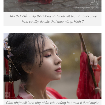
Đến thời điểm này thì dường như mưa rất to, một buổi chụp
hình có đầy đủ sắc thái mưa nắng. Hình 7
Cảm nhận cái lạnh nhẹ nhàn của những hạt mưa li ti rơi xuyên