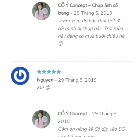
CỔ Ý Concept – Chụp ảnh cổ
trang
–
29 Tháng 5, 2019
:v Em xem dự báo thời tiết đi
rồi mình đi chụp nà… Trời mùa
này đang có mưa buổi chiều nè
😛
Được xếp
Nguyen
–
29 Tháng 5, 2019
hạng
5
5
Mê 😍
sao
CỔ Ý Concept
–
29 Tháng 5,
2019
Cám ơn nàng 😍 Có dịp vào SG
làm bộ nhe nàng.