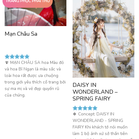
TRANG PHỤC PHẢI THỬ
Mạn Châu Sa
🍄
MẠN CHÂU SA hoa Màu đỏ
Được xếp
và hoa Bỉ Ngạn là màu sắc và
hạng
5.00
5 sao
loài hoa rất được ưa chuộng
trong giới yêu thích cổ trang bởi
DAISY IN
sự ma mị và vẻ đẹp quyến rũ
WONDERLAND –
của chúng.
SPRING FAIRY
🍀
Concept: DAISY IN
Được xếp
WONDERLAND - SPRING
hạng
5.00
5 sao
FAIRY Khi khách tớ nói muốn
làm 1 bộ ảnh xứ sở thần tiên