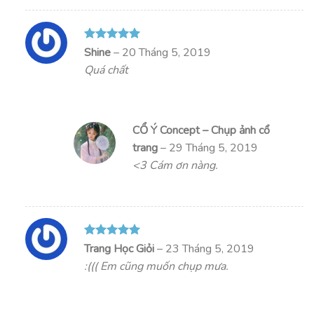
Được xếp
Shine
–
20 Tháng 5, 2019
hạng
5
5
Quá chất
sao
CỔ Ý Concept – Chụp ảnh cổ
trang
–
29 Tháng 5, 2019
<3 Cám ơn nàng.
Được xếp
Trang Học Giỏi
–
23 Tháng 5, 2019
hạng
5
5
:((( Em cũng muốn chụp mưa.
sao