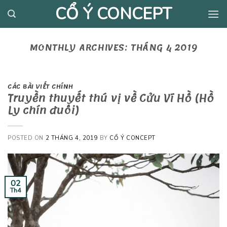
Skip
CỔ Ý CONCEPT
to
content
MONTHLY ARCHIVES:
THÁNG 4 2019
CÁC BÀI VIẾT CHÍNH
Truyền thuyết thú vị về Cửu Vĩ Hồ (Hồ
Ly chín đuôi)
POSTED ON
2 THÁNG 4, 2019
BY
CỔ Ý CONCEPT
02
Th4