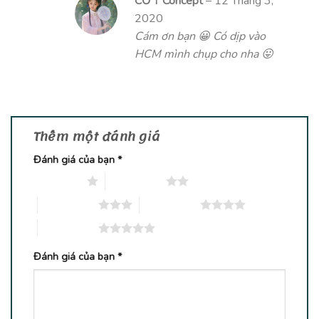
CỔ Ý Concept
–
12 Tháng 3,
2020
Cám ơn bạn 😀 Có dịp vào
HCM mình chụp cho nha 😛
Thêm một đánh giá
Đánh giá của bạn
*
1 trên 5 sao
2 trên 5 sao
3 trên 5 sao
4 trên 5 sao
5 trên 5 sao
Đánh giá của bạn
*