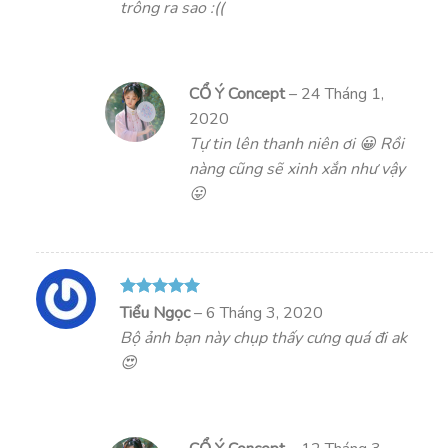
trông ra sao :((
CỔ Ý Concept
–
24 Tháng 1,
2020
Tự tin lên thanh niên ơi 😀 Rồi
nàng cũng sẽ xinh xắn như vậy
😛
Được xếp
Tiểu Ngọc
–
6 Tháng 3, 2020
hạng
5
5
Bộ ảnh bạn này chụp thấy cưng quá đi ak
sao
😍