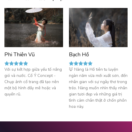
Phi Thiên Vũ
Bạch Hồ
Với sự kết hợp giữa yếu tố nắng
🦊 Nàng là Hồ tiên tu luyện
Được xếp
Được xếp
gió và nước. Cổ Ý Concept -
ngàn năm vừa mới xuất sơn, đến
hạng
5.00
hạng
5.00
5 sao
5 sao
Chụp ảnh cổ trang đã tạo nên
nhân gian với sự ngây thơ trong
một bộ hình đầy mê hoặc và
trẻo. Nàng muốn nhìn thấy nhân
quyến rũ.
gian tươi đẹp và những giá trị
tình cảm chân thật ở chốn phồn
hoa này.