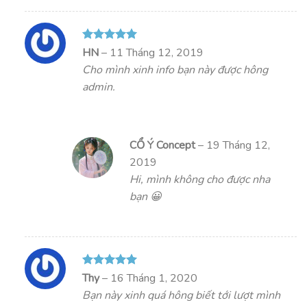
Được xếp
HN
–
11 Tháng 12, 2019
hạng
5
5
Cho mình xinh info bạn này được hông
sao
admin.
CỔ Ý Concept
–
19 Tháng 12,
2019
Hi, mình không cho được nha
bạn 😀
Được xếp
Thy
–
16 Tháng 1, 2020
hạng
5
5
Bạn này xinh quá hông biết tới lượt mình
sao