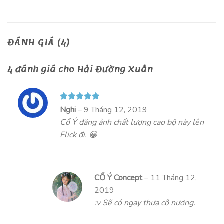
ĐÁNH GIÁ (4)
4 đánh giá cho
Hải Đường Xuân
Được xếp
Nghi
–
9 Tháng 12, 2019
hạng
5
5
Cổ Ý đăng ảnh chất lượng cao bộ này lên
sao
Flick đi. 😀
CỔ Ý Concept
–
11 Tháng 12,
2019
:v Sẽ có ngay thưa cô nương.