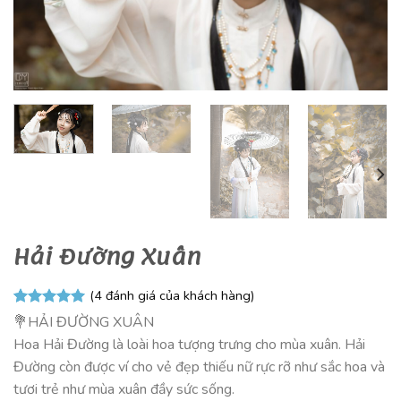
Hải Đường Xuân
(
4
đánh giá của khách hàng)
5.00
4
trên 5
💐HẢI ĐƯỜNG XUÂN
dựa trên
Hoa Hải Đường là loài hoa tượng trưng cho mùa xuân. Hải
đánh giá
Đường còn được ví cho vẻ đẹp thiếu nữ rực rỡ như sắc hoa và
tươi trẻ như mùa xuân đầy sức sống.