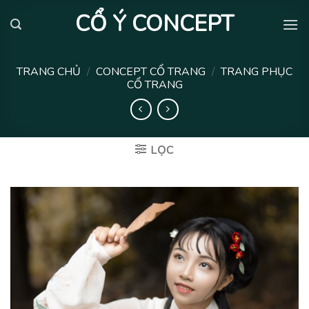
Skip
CỔ Ý CONCEPT
to
content
TRANG CHỦ
/
CONCEPT CỔ TRANG
/
TRANG PHỤC
CỔ TRANG
LỌC