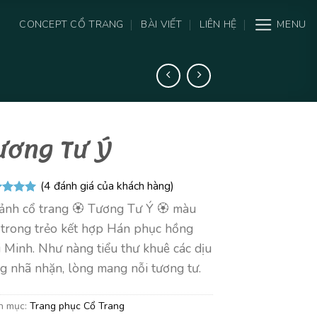
CONCEPT CỔ TRANG
BÀI VIẾT
LIÊN HỆ
MENU
ương Tư Ý
(
4
đánh giá của khách hàng)
trên 5
ảnh cổ trang 🏵️ Tương Tư Ý 🏵️ màu
trên
 giá
 trong trẻo kết hợp Hán phục hồng
i Minh. Như nàng tiểu thư khuê các dịu
g nhã nhặn, lòng mang nỗi tương tư.
h mục:
Trang phục Cổ Trang