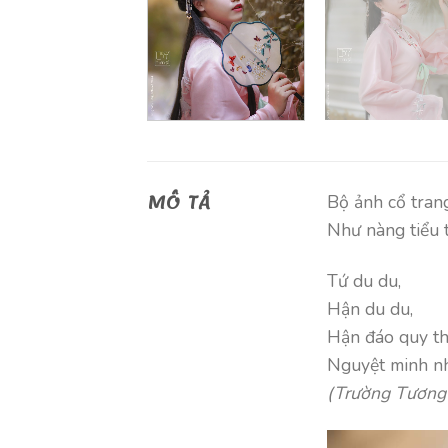
MÔ TẢ
Bộ ảnh cổ tran
Như nàng tiểu 
Tứ du du,
Hận du du,
Hận đáo quy th
Nguyệt minh nh
(Trường Tương 