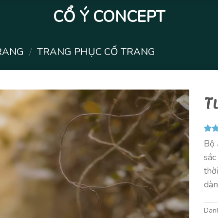
CỔ Ý CONCEPT
RANG
/
TRANG PHỤC CỔ TRANG
T
5.00
4
Bộ 
dựa 
đánh
sắc
thờ
dàn
Dan