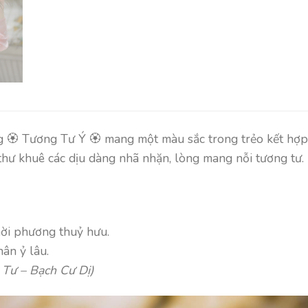
g 🏵️ Tương Tư Ý 🏵️ mang một màu sắc trong trẻo kết h
thư khuê các dịu dàng nhã nhặn, lòng mang nỗi tương tư.
ời phương thuỷ hưu.
ân ỷ lâu.
Tư – Bạch Cư Dị)