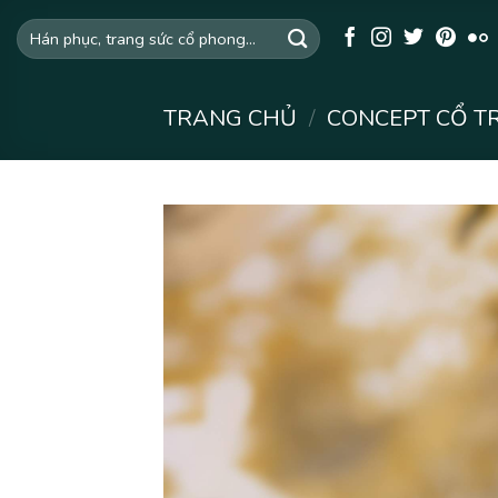
Skip
Tìm
to
kiếm:
content
TRANG CHỦ
/
CONCEPT CỔ T