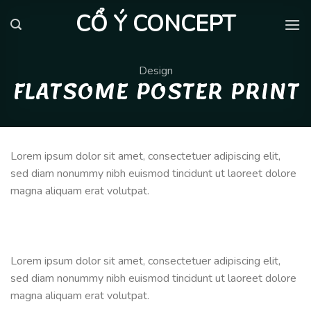
Skip
CỔ Ý CONCEPT
to
content
Design
FLATSOME POSTER PRINT
Lorem ipsum dolor sit amet, consectetuer adipiscing elit,
sed diam nonummy nibh euismod tincidunt ut laoreet dolore
magna aliquam erat volutpat.
Lorem ipsum dolor sit amet, consectetuer adipiscing elit,
sed diam nonummy nibh euismod tincidunt ut laoreet dolore
magna aliquam erat volutpat.